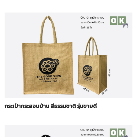
กระเป๋ากระสอบป่าน สีธรรมชาติ รุ่นขายดี