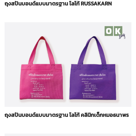
ถุงสปันบอนด์แบบมาตรฐาน โลโก้ RUSSAKARN
ถุงสปันบอนด์แบบมาตรฐาน โลโก้ คลินิกเด็กหมอธนาพร