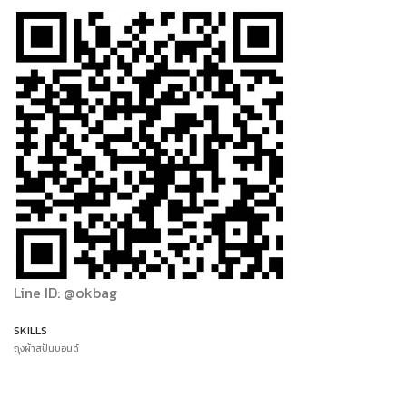
Line ID: @okbag
SKILLS
ถุงผ้าสปันบอนด์