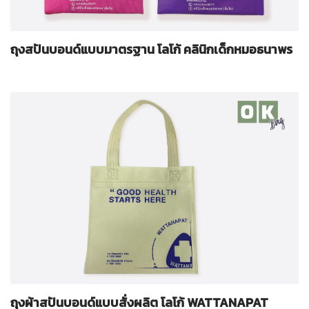
ถุงสปันบอนด์แบบมาตรฐาน โลโก้ คลินิกเด็กหมอธนาพร
ถุงผ้าสปันบอนด์แบบสั่งผลิต โลโก้ WATTANAPAT