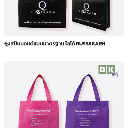
ถุงสปันบอนด์แบบมาตรฐาน โลโก้ RUSSAKARN