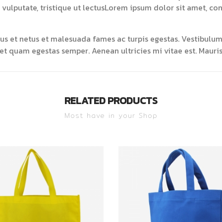
 vulputate, tristique ut lectusLorem ipsum dolor sit amet, co
s et netus et malesuada fames ac turpis egestas. Vestibulum t
et quam egestas semper. Aenean ultricies mi vitae est. Mauris
RELATED PRODUCTS
Most have in your Shop