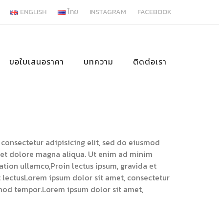
ENGLISH
ไทย
INSTAGRAM
FACEBOOK
ขอใบเสนอราคา
บทความ
ติดต่อเรา
consectetur adipisicing elit, sed do eiusmod
 et dolore magna aliqua. Ut enim ad minim
ation ullamco,Proin lectus ipsum, gravida et
ut lectusLorem ipsum dolor sit amet, consectetur
usmod tempor.Lorem ipsum dolor sit amet,